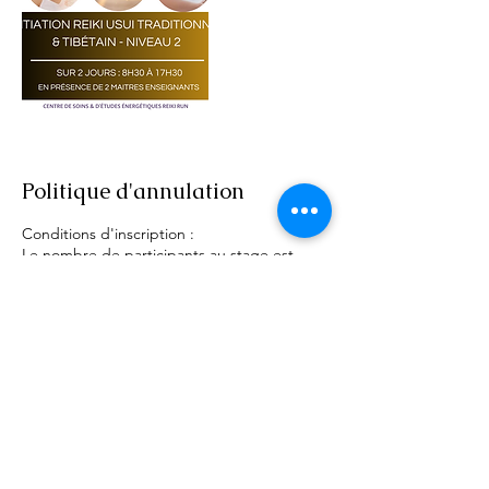
Politique d'annulation
Conditions d'inscription :
Le nombre de participants au stage est
limité entre 4 & 6 personnes maximum ceci
afin de permettre un travail de qualité et les
réservations sont enregistrées dans l'ordre
d'arrivée.
La réservation sera effective au stage,
lorsque les arrhes seront versées par
virement bancaire (nous demander le RIB
par mail reiki.reunion@aol.fr) ou le jour du
soin préparatoire (selon les formations
proposées).