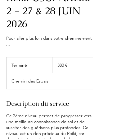
2 - 27 & 28 JUIN
2026
Pour aller plus loin dans votre cheminement
...
380
euros
Terminé
T
380 €
e
r
Chemin des Espais
m
i
n
é
Description du service
Ce 2ème niveau permet de progresser vers
une meilleure connaissance de soi et de
susciter des guérisons plus profondes. Ce
niveau est un don précieux du Reiki, car