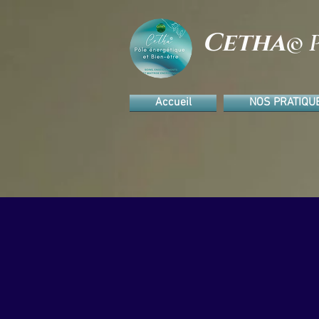
Cetha
© P
Accueil
NOS PRATIQU