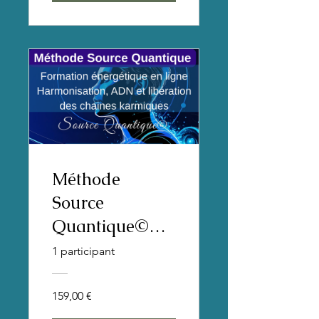
Méthode
Source
Quantique©
TECHNIQUE
1 participant
ENERGETIQU
E
159,00 €