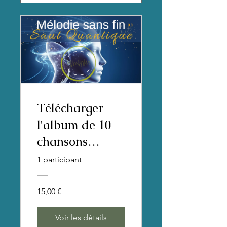
Télécharger
l'album de 10
chansons
spirituelles pour
1 participant
la guérison de
l'âme - SAUT
15,00 €
QUANTIQUE©
Voir les détails