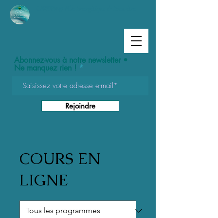
Cetha
© Pôle Energétique & Bien-être
Abonnez-vous à notre newsletter •
Ne manquez rien !
Rejoindre
COURS EN
LIGNE