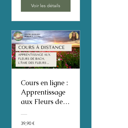
MULTIDIMENS
Voir les détails
IONNELLE
D'HARMONIS
ATION, DE
REPROGRAM
MATION
CELLULAIRE
ET DE
LIBERATION
Cours en ligne :
KARMIQUE
Apprentissage
aux Fleurs de
Bach, l'âme des
fleurs...
39,90 €