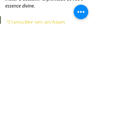
essence divine.
"Consulter ses archives 
Akashiques est un acte sacré. 
L’intention première doit être 
une volonté sincère de mettre 
en place des changements 
dans votre vie, qui peuvent 
parfois être radicaux." Sandy
Avec Amour et bénédictions
 🤍