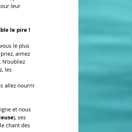
tour leur 
le le pire !
ous le plus 
 priez, aimez 
 N’oubliez 
, les 
 
 allez nourrir 
igne et nous 
ieuse
), ses 
le chant des 