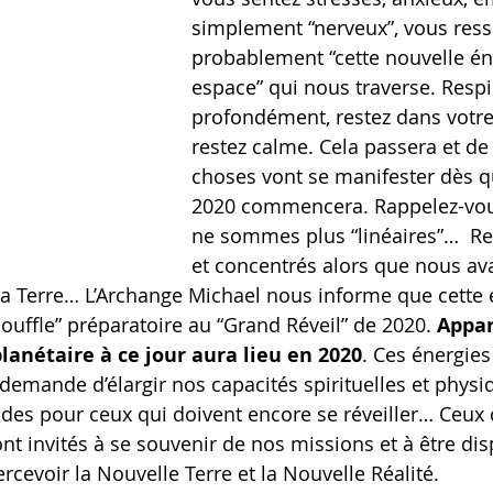
simplement “nerveux”, vous ress
probablement “cette nouvelle én
espace” qui nous traverse. Respi
profondément, restez dans votre
restez calme. Cela passera et de
choses vont se manifester dès qu
2020 commencera. Rappelez-vou
ne sommes plus “linéaires”…  Re
et concentrés alors que nous av
 la Terre… L’Archange Michael nous informe que cett
ouffle” préparatoire au “Grand Réveil” de 2020. 
Appar
planétaire à ce jour aura lieu en 2020
. Ces énergies
demande d’élargir nos capacités spirituelles et physiqu
ides pour ceux qui doivent encore se réveiller… Ceux 
ont invités à se souvenir de nos missions et à être di
ercevoir la Nouvelle Terre et la Nouvelle Réalité. 