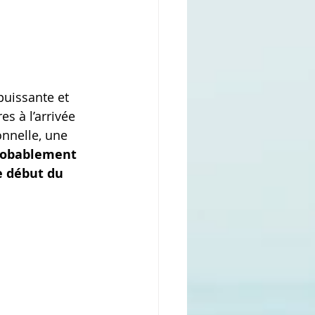
puissante et 
s à l’arrivée 
nnelle, une 
robablement 
e début du 