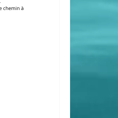
.
re chemin à 