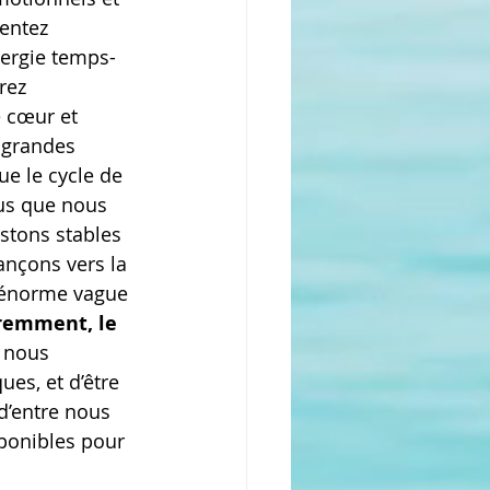
entez 
ergie temps-
rez 
 cœur et 
 grandes 
e le cycle de 
s que nous 
stons stables 
ançons vers la 
e énorme vague 
emment, le 
 nous 
es, et d’être 
d’entre nous 
sponibles pour 