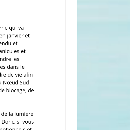
rne qui va 
n janvier et 
endu et 
anicules et 
ndre les 
es dans le 
e de vie afin 
au Nœud Sud 
de blocage, de 
e de la lumière 
 Donc, si vous 
motionnels et 