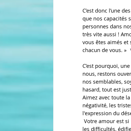
C’est donc l’une des
que nos capacités so
personnes dans nos 
très vite aussi ! A
vous êtes aimés et 
chacun de vous. »
  
C’est pourquoi, une
nous, restons ouvert
nos semblables, soyo
hasard, tout est ju
Aimez avec toute la 
négativité, les tris
l'expression du dés
 Votre amour est si puissant qu’il résout les problèmes, les conflits, dilue les haines et 
les difficultés, édif