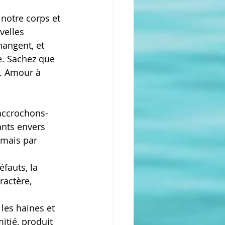
 notre corps et 
velles 
hangent, et 
e. Sachez que 
s. Amour à 
 accrochons-
ants envers 
amais par 
éfauts, la 
ractère, 
mitié, produit 